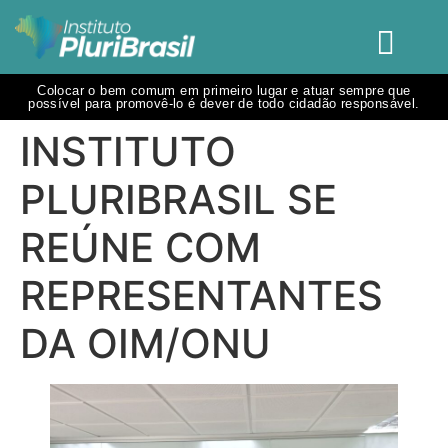
Colocar o bem comum em primeiro lugar e atuar sempre que
possível para promovê-lo é dever de todo cidadão responsável.
INSTITUTO
PLURIBRASIL SE
REÚNE COM
REPRESENTANTES
DA OIM/ONU