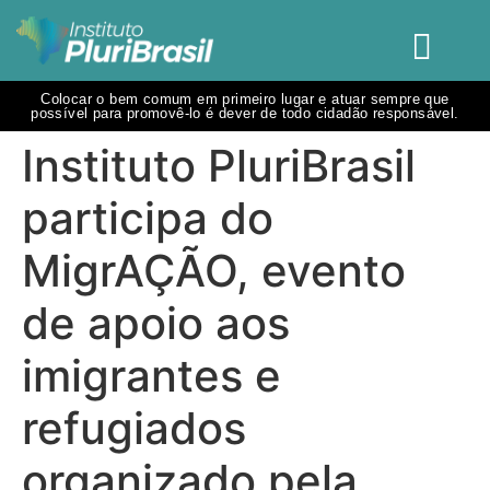
Colocar o bem comum em primeiro lugar e atuar sempre que
possível para promovê-lo é dever de todo cidadão responsável.
Instituto PluriBrasil
participa do
MigrAÇÃO, evento
de apoio aos
imigrantes e
refugiados
organizado pela