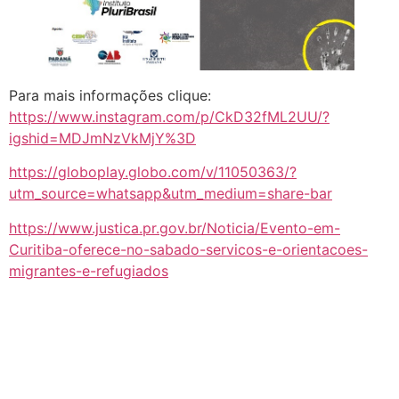
Para mais informações clique:
https://www.instagram.com/p/CkD32fML2UU/?
igshid=MDJmNzVkMjY%3D
https://globoplay.globo.com/v/11050363/?
utm_source=whatsapp&utm_medium=share-bar
https://www.justica.pr.gov.br/Noticia/Evento-em-
Curitiba-oferece-no-sabado-servicos-e-orientacoes-
migrantes-e-refugiados