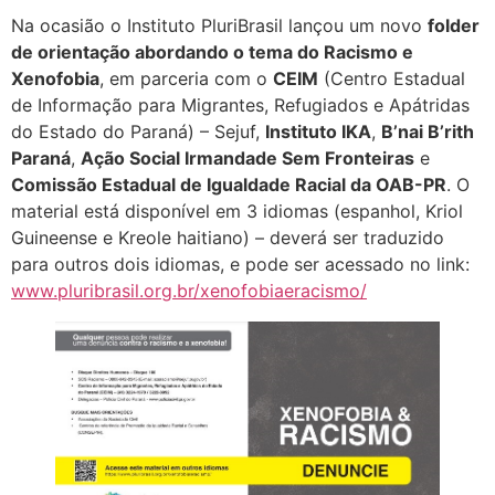
Na ocasião o Instituto PluriBrasil lançou um novo
folder
de orientação abordando o tema do Racismo e
Xenofobia
, em parceria com o
CEIM
(Centro Estadual
de Informação para Migrantes, Refugiados e Apátridas
do Estado do Paraná) – Sejuf,
Instituto IKA
,
B’nai B’rith
Paraná
,
Ação Social Irmandade Sem Fronteiras
e
Comissão Estadual de Igualdade Racial da OAB-PR
. O
material está disponível em 3 idiomas (espanhol, Kriol
Guineense e Kreole haitiano) – deverá ser traduzido
para outros dois idiomas, e pode ser acessado no link:
www.pluribrasil.org.br/xenofobiaeracismo/