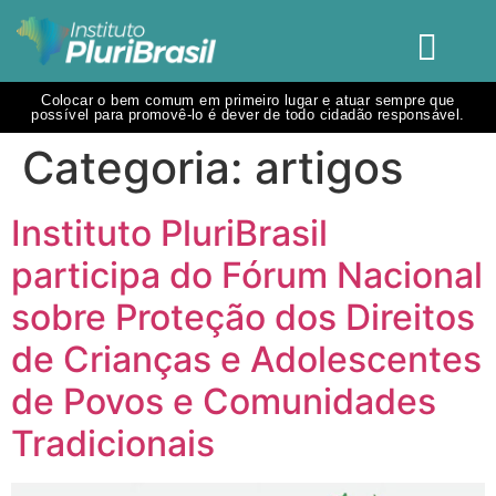
Colocar o bem comum em primeiro lugar e atuar sempre que
possível para promovê-lo é dever de todo cidadão responsável.
Categoria:
artigos
Instituto PluriBrasil
participa do Fórum Nacional
sobre Proteção dos Direitos
de Crianças e Adolescentes
de Povos e Comunidades
Tradicionais